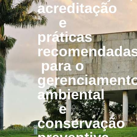
acreditação
e
práticas
recomendada
para o
gerenciament
ambiental
e
conservação