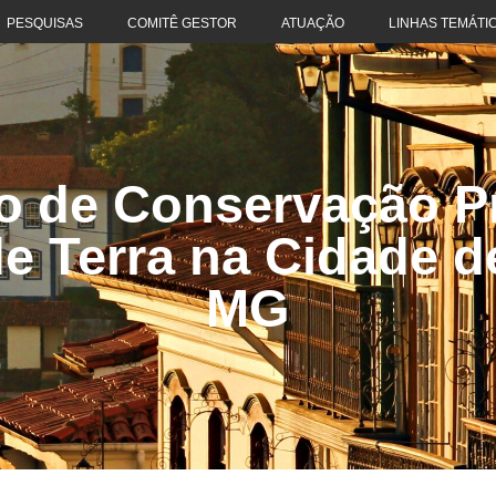
PESQUISAS
COMITÊ GESTOR
ATUAÇÃO
LINHAS TEMÁTI
o de Conservação P
de Terra na Cidade d
MG