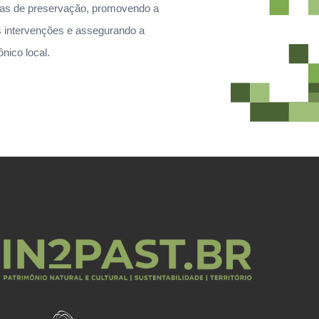
anas de preservação, promovendo a
as intervenções e assegurando a
nico local.